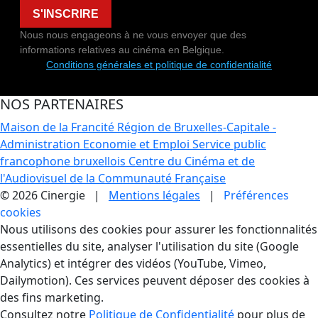
S'INSCRIRE
Nous nous engageons à ne vous envoyer que des
informations relatives au cinéma en Belgique.
Conditions générales et politique de confidentialité
NOS PARTENAIRES
Maison de la Francité
Région de Bruxelles-Capitale -
Administration Economie et Emploi
Service public
francophone bruxellois
Centre du Cinéma et de
l'Audiovisuel de la Communauté Française
© 2026 Cinergie |
Mentions légales
|
Préférences
cookies
Gestion des Cookies
Nous utilisons des cookies pour assurer les fonctionnalités
essentielles du site, analyser l'utilisation du site (Google
Analytics) et intégrer des vidéos (YouTube, Vimeo,
Dailymotion). Ces services peuvent déposer des cookies à
des fins marketing.
Consultez notre
Politique de Confidentialité
pour plus de