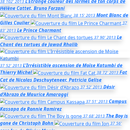
L'Etrange couleur des larmes de ton corps
de
38
102'
2013
Hélène Cattet, Bruno Forzani
Mont Blanc
de
38
15'
2013
Gilles Coulier
37
Le Prince Charmant
83'
2013
Le
37
90'
2013
Chant des tortues
de Jawad Rhalib
L'Irrésistible ascension de Moïse Katumbi
de
37
52'
2013
Thierry Michel
Fat
38
72'
2013
Cat
de Nicolas Deschuyteneer, Patricia Gelise
Désir
37
52'
2013
d’Abrazo
de Maurice Amaraggi
Campus
37
51'
2013
Kassapa
de Ronnie Ramirez
The Boy is
37
68'
2013
gone
de Christoph Bohn
37
56'