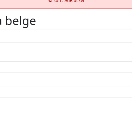
Raison : AdBlocker
a belge