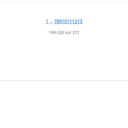
1
...
7
8
9
10
11
12
13
199-220 sur 277