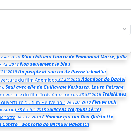
D'un château l'autre
de Emmanuel Marre, Julie
37
40'
2018
Non seulement le bleu
7
42'
2018
Un peuple et son roi
de Pierre Schoeller
121'
2018
Ademloos
de Daniel
37
80'
2018
Seul avec elle
de Guillaume Kerbusch, Laura Petrone
18
Troisièmes
38
98'
2018
Fleuve noir
38
120'
2018
Souviens-toi (mini-série)
38
6 x 52'
2018
L'Homme qui tua Don Quichotte
38
132'
2018
e Centre - webserie
de Michael Havenith