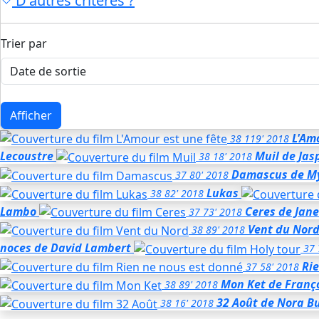
D'autres critères ?
Trier par
Afficher
L'Am
38
119'
2018
Lecoustre
Muil
de Jas
38
18'
2018
Damascus
de M
37
80'
2018
Lukas
38
82'
2018
Lambo
Ceres
de Jan
37
73'
2018
Vent du Nor
38
89'
2018
noces
de David Lambert
37
Ri
37
58'
2018
Mon Ket
de Franç
38
89'
2018
32 Août
de Nora Bu
38
16'
2018