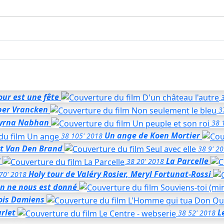
our est une fête
per Vrancken
3
yrna Nabhan
38
Un ange
de Koen Mortier
38
105'
2018
et Van Den Brand
38
9'
20
d
La Parcelle
38
20'
2018
Holy tour
de Valéry Rosier, Meryl Fortunat-Rossi
70'
2018
en ne nous est donné
ois Damiens
rlet
L
38
52'
2018