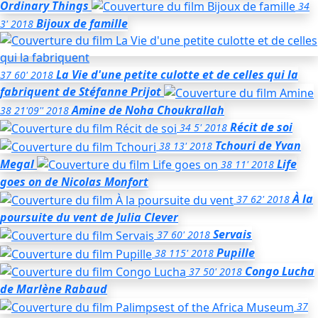
Ordinary Things
34
Bijoux de famille
3'
2018
La Vie d'une petite culotte et de celles qui la
37
60'
2018
fabriquent
de Stéfanne Prijot
Amine
de Noha Choukrallah
38
21'09''
2018
Récit de soi
34
5'
2018
Tchouri
de Yvan
38
13'
2018
Megal
Life
38
11'
2018
goes on
de Nicolas Monfort
À la
37
62'
2018
poursuite du vent
de Julia Clever
Servais
37
60'
2018
Pupille
38
115'
2018
Congo Lucha
37
50'
2018
de Marlène Rabaud
37