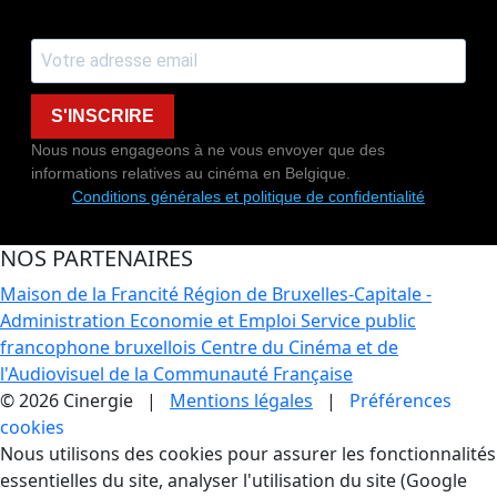
S'INSCRIRE
Nous nous engageons à ne vous envoyer que des
informations relatives au cinéma en Belgique.
Conditions générales et politique de confidentialité
NOS PARTENAIRES
Maison de la Francité
Région de Bruxelles-Capitale -
Administration Economie et Emploi
Service public
francophone bruxellois
Centre du Cinéma et de
l'Audiovisuel de la Communauté Française
© 2026 Cinergie |
Mentions légales
|
Préférences
cookies
Gestion des Cookies
Nous utilisons des cookies pour assurer les fonctionnalités
essentielles du site, analyser l'utilisation du site (Google