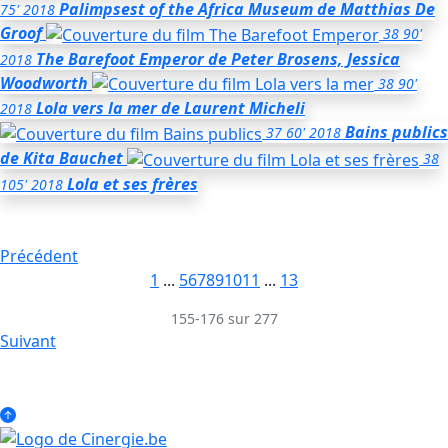
Palimpsest of the Africa Museum
de Matthias De
75'
2018
Groof
38
90'
The Barefoot Emperor
de Peter Brosens, Jessica
2018
Woodworth
38
90'
Lola vers la mer
de Laurent Micheli
2018
Bains publics
37
60'
2018
de Kita Bauchet
38
Lola et ses frères
105'
2018
Précédent
1
...
5
6
7
8
9
10
11
...
13
155-176 sur 277
Suivant