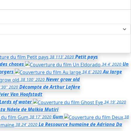
Petit pays
38
113'
2020
 des choses
Un
34
4'
2020
orgers
Au large
34
6'
2020
Never grow old
38
100'
2020
Décompte
de Arthur Lafère
'30''
2020
ivier Van Hoofstadt
Lords of water
34
19'
2020
Ata Ndele
de Malkia Mutiri
Gum
38
17'
2020
38
La Ressource humaine
de Adriana Da
38
24'
2020