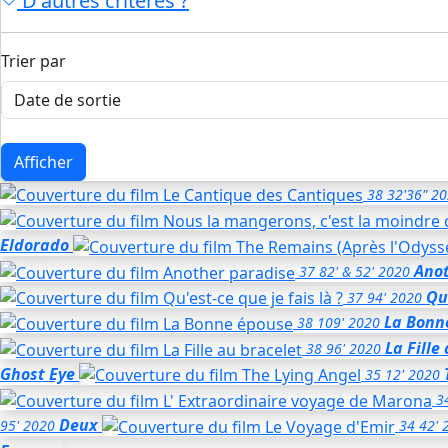
D'autres critères ?
Trier par
Afficher
38
32'36"
20
Eldorado
Anot
37
82' & 52'
2020
Qu'
37
94'
2020
La Bonn
38
109'
2020
La Fille
38
96'
2020
Ghost Eye
35
12'
2020
3
Deux
95'
2020
34
42'