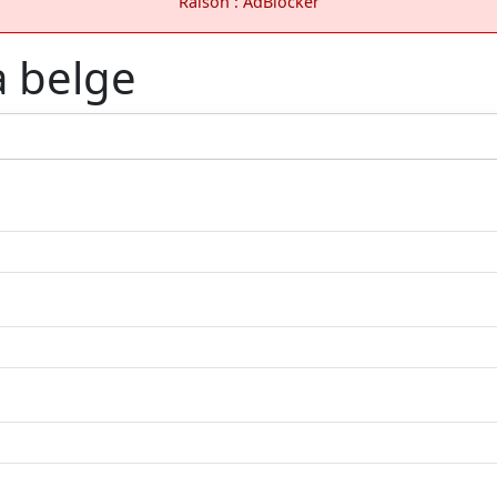
Raison : AdBlocker
a belge