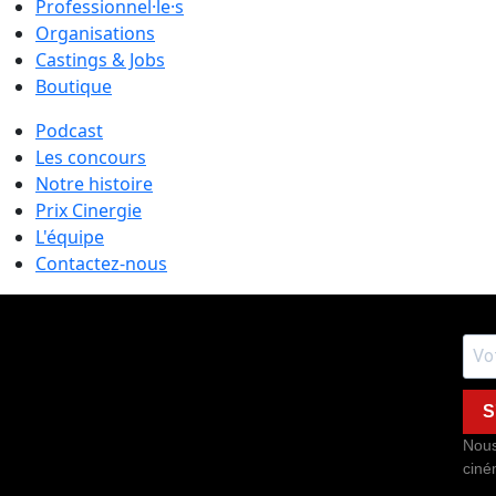
Professionnel·le·s
Organisations
Castings & Jobs
Boutique
Podcast
Les concours
Notre histoire
Prix Cinergie
L'équipe
Contactez-nous
S
Nous
ciné