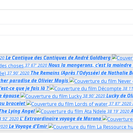
Le Cantique des Cantiques
de André Goldberg
20
Nous la mangerons, c'est la moindre
37
67'
2020
The Remains (Après l'Odyssée)
de Nathalie B
37
90'
2020
her paradise
de Olivier Magis
est-ce que je fais là ?
38
11
e épouse
Lucky
de Ol
38
90'
2020
 au bracelet
37
87'
2020
The Lying Angel
38
19'
2020
L' Extraordinaire voyage de Marona
4
92'
2020
Le Voyage d'Emir
2020