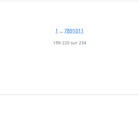
1
...
7
8
9
10
11
199-220 sur 234