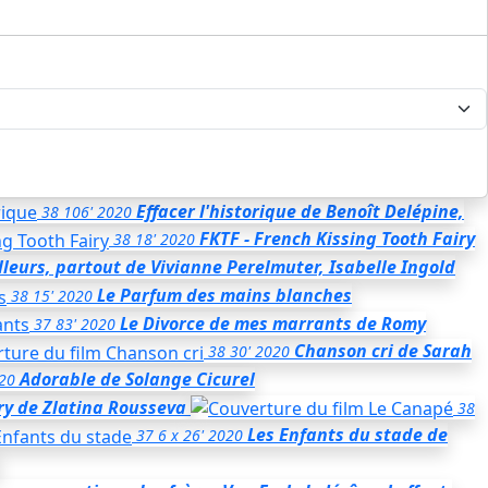
Effacer l'historique
de Benoît Delépine,
38
106'
2020
FKTF - French Kissing Tooth Fairy
38
18'
2020
lleurs, partout
de Vivianne Perelmuter, Isabelle Ingold
Le Parfum des mains blanches
38
15'
2020
Le Divorce de mes marrants
de Romy
37
83'
2020
Chanson cri
de Sarah
38
30'
2020
Adorable
de Solange Cicurel
20
ry
de Zlatina Rousseva
38
Les Enfants du stade
de
37
6 x 26'
2020