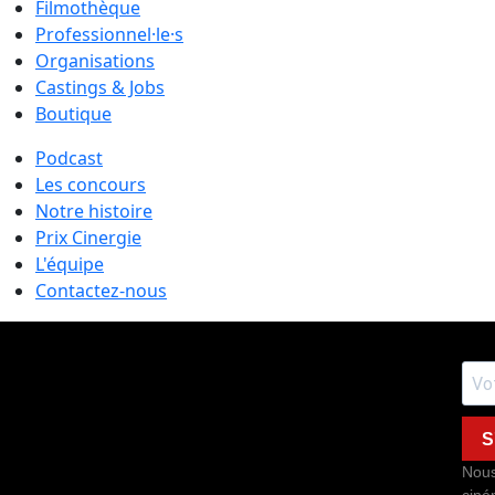
Filmothèque
Professionnel·le·s
Organisations
Castings & Jobs
Boutique
Podcast
Les concours
Notre histoire
Prix Cinergie
L'équipe
Contactez-nous
S
Nous