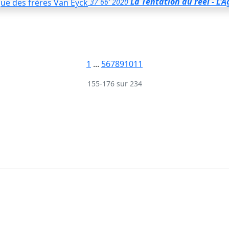
La Tentation du réel - L
37
66'
2020
1
...
5
6
7
8
9
10
11
155-176 sur 234