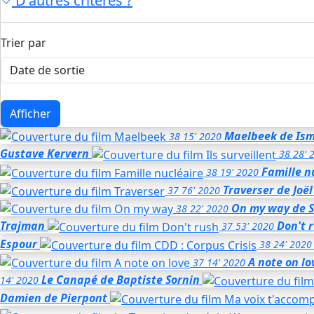
D'autres critères ?
Trier par
Afficher
Maelbeek
de Ism
38
15'
2020
Gustave Kervern
38
28'
Famille n
38
19'
2020
Traverser
de Joë
37
76'
2020
On my way
de 
38
22'
2020
Trajman
Don't 
37
53'
2020
Espour
38
24'
2020
A note on lo
37
14'
2020
Le Canapé
de Baptiste Sornin
14'
2020
Damien de Pierpont