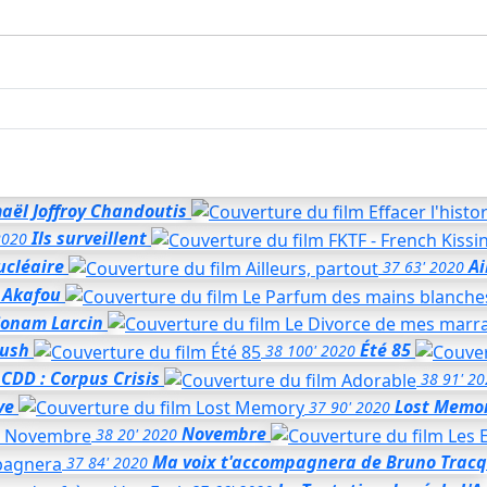
aël Joffroy Chandoutis
Ils surveillent
2020
ucléaire
Ai
37
63'
2020
l Akafou
Sonam Larcin
rush
Été 85
38
100'
2020
CDD : Corpus Crisis
38
91'
20
ve
Lost Memo
37
90'
2020
Novembre
38
20'
2020
Ma voix t'accompagnera
de Bruno Tracq
37
84'
2020