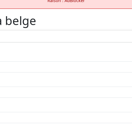
Raison : AdBlocker
a belge