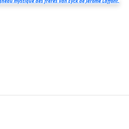
'Agneau mystique des frères Van Eyck
de Jérôme Laffont,