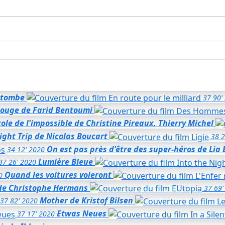
t tombe
37
90'
ouge de Farid Bentoumi
cole de l'impossible
de Christine Pireaux, Thierry Michel
ight Trip
de Nicolas Boucart
38
2
On est pas près d'être des super-héros
de Lia 
34
12'
2020
Lumière Bleue
37
26'
2020
Quand les voitures voleront
0
de Christophe Hermans
37
69'
Mother
de Kristof Bilsen
37
82'
2020
Etwas Neues
37
17'
2020