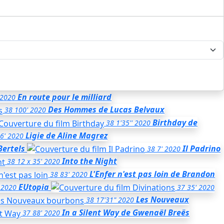
En route pour le milliard
2020
Des Hommes
de Lucas Belvaux
38
100'
2020
Birthday
de
38
1'35''
2020
Ligie
de Aline Magrez
6'
2020
Bertels
Il Padrino
38
7'
2020
Into the Night
38
12 x 35'
2020
L'Enfer n'est pas loin
de Brandon
38
83'
2020
EUtopia
2020
37
35'
2020
Les Nouveaux
38
17'31"
2020
In a Silent Way
de Gwenaël Breës
37
88'
2020