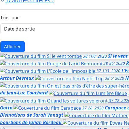
D'autres critères ?
Trier par
Afficher
Si le ven
38
100'
2020
R
38
86'
2020
L'E
37
103'
2020
Arthur Devreux
N
38
5'
2020
de Jean-Luc Couchard
37
22'
202
Gotto
Carapace
37
28'
2020
Divinations
de Sarah Vanagt
bourbons
de Julian Bordeau