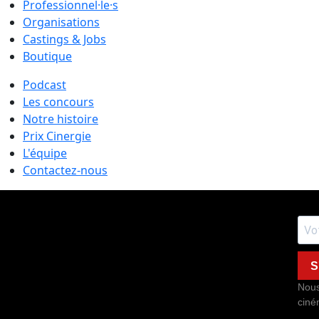
Professionnel·le·s
Organisations
Castings & Jobs
Boutique
Podcast
Les concours
Notre histoire
Prix Cinergie
L'équipe
Contactez-nous
S
Nous
ciné