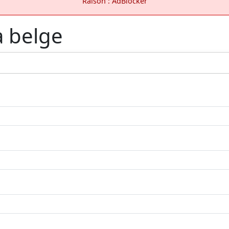
Raison : AdBlocker
a belge