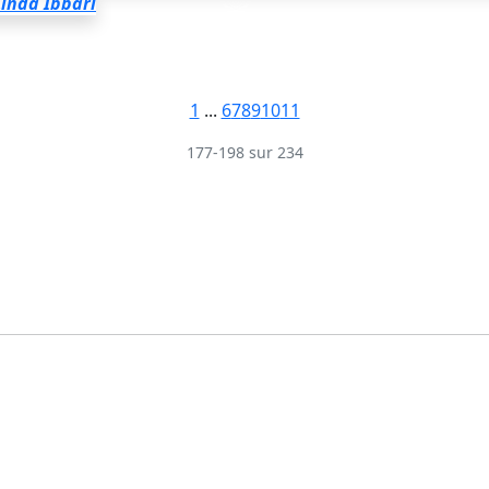
Linda Ibbari
1
...
6
7
8
9
10
11
177-198 sur 234