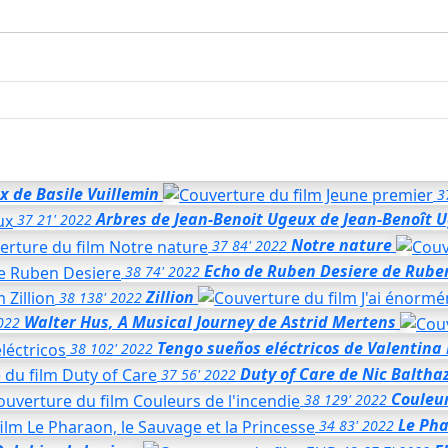
ux
de Basile Vuillemin
3
Arbres de Jean-Benoit Ugeux
de Jean-Benoît 
37
21'
2022
Notre nature
37
84'
2022
Echo de Ruben Desiere
de Rube
38
74'
2022
Zillion
38
138'
2022
Walter Hus, A Musical Journey
de Astrid Mertens
022
Tengo sueños eléctricos
de Valentina
38
102'
2022
Duty of Care
de Nic Baltha
37
56'
2022
Couleur
38
129'
2022
Le Pha
34
83'
2022