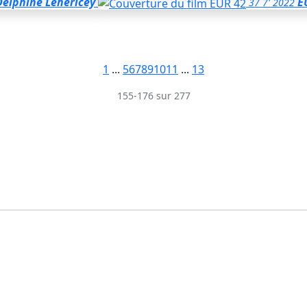
Delphine Lehericey
E
37
7'
2022
1
...
5
6
7
8
9
10
11
...
13
155-176 sur 277