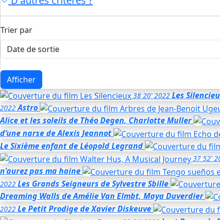
D'autres critères ?
Trier par
Afficher
Les Silencie
38
20'
2022
Astro
2022
Alice et les soleils
de Théo Degen, Charlotte Muller
d’une narse
de Alexis Jeannot
Le Sixième enfant
de Léopold Legrand
37
52'
2
n'aurez pas ma haine
Les Grands Seigneurs
de Sylvestre Sbille
2022
Dreaming Walls
de Amélie Van Elmbt, Maya Duverdier
Le Petit Prodige
de Xavier Diskeuve
2022