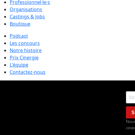
Professionnel·le·s
Organisations
Castings & Jobs
Boutique
Podcast
Les concours
Notre histoire
Prix Cinergie
L'équipe
Contactez-nous
S
Nous
ciné