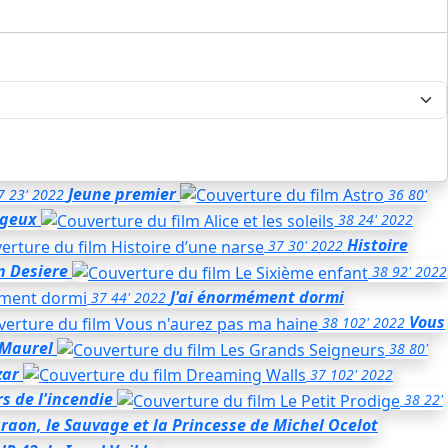
Jeune premier
7
23'
2022
36
80'
Ugeux
38
24'
2022
Histoire
37
30'
2022
n Desiere
38
92'
2022
J'ai énormément dormi
37
44'
2022
Vous
38
102'
2022
 Maurel
38
80'
zar
37
102'
2022
s de l'incendie
38
22'
raon, le Sauvage et la Princesse
de Michel Ocelot