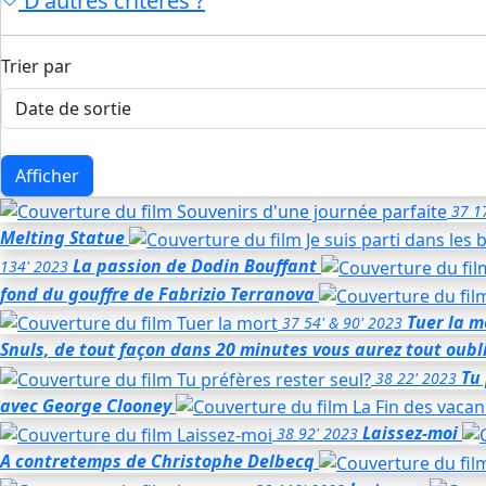
D'autres critères ?
Trier par
Afficher
37
1
Melting Statue
La passion de Dodin Bouffant
134'
2023
fond du gouffre
de Fabrizio Terranova
Tuer la m
37
54' & 90'
2023
Snuls, de tout façon dans 20 minutes vous aurez tout oubli
Tu 
38
22'
2023
avec George Clooney
Laissez-moi
38
92'
2023
A contretemps de Christophe Delbecq