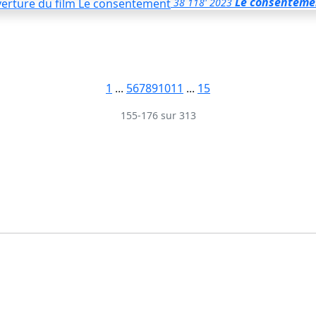
Le consenteme
38
118'
2023
1
...
5
6
7
8
9
10
11
...
15
155-176 sur 313