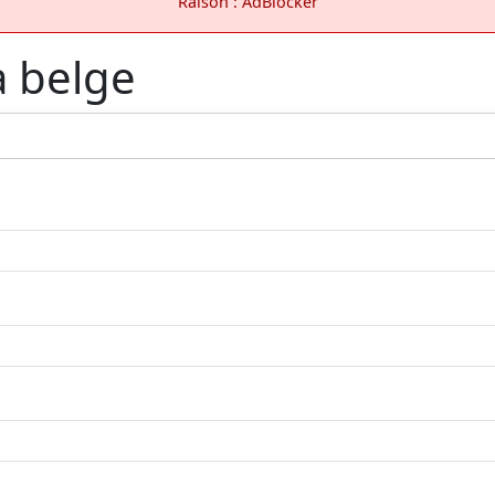
Raison : AdBlocker
a belge