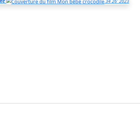
nt
34
26'
2023