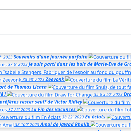
Souvenirs d'une journée parfaite
7'
2023
Je suis parti dans les bois
de Marie-Eve de Gr
37
6'
2023
Zeevonk
38
98'
2023
ort
de Thomas Licata
é !
Dr
35
6 x 52'
2023
préfères rester seul?
de Victor Ridley
La Fin des vacances
37
25'
2023
En éclats
38
22'
2023
Amal
de Jawad Rhalib
38
100'
2023