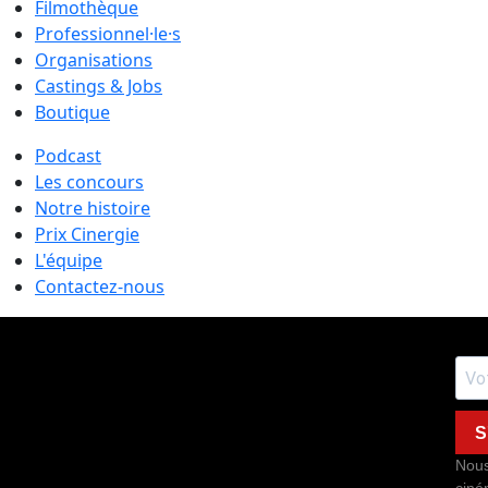
Filmothèque
Professionnel·le·s
Organisations
Castings & Jobs
Boutique
Podcast
Les concours
Notre histoire
Prix Cinergie
L'équipe
Contactez-nous
S
Nous