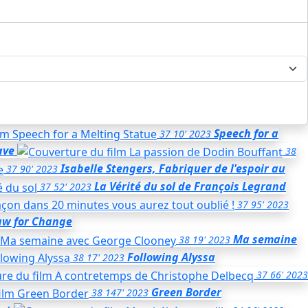
Speech for a
37
10'
2023
ave
38
Isabelle Stengers, Fabriquer de l'espoir au
37
90'
2023
La Vérité du sol
de François Legrand
37
52'
2023
37
95'
2023
aw for Change
Ma semaine
38
19'
2023
Following Alyssa
38
17'
2023
37
66'
2023
Green Border
38
147'
2023