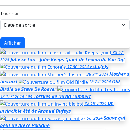
Trier par
Afficher
38
97'
Julie se tait - Julie Keeps Quiet
de Leonardo Van Dijl
2024
Echo(e)s
37
90'
2024
Mother's
38
94'
2024
Instinct
Old
38
24'
2024
Birdie
de Steve De Roover
Les Tortues
de David Lambert
38
123'
2024
Un
38
19'
2024
invincible été
de Arnaud Dufeys
Sauve qui
37
98'
2024
peut
de Alexe Poukine