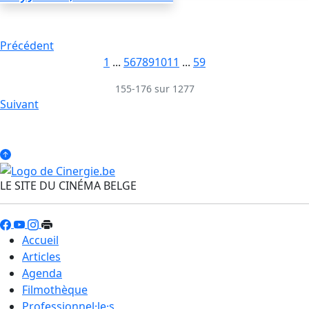
Précédent
1
...
5
6
7
8
9
10
11
...
59
155-176 sur 1277
Suivant
LE SITE DU CINÉMA BELGE
Accueil
Articles
Agenda
Filmothèque
Professionnel·le·s