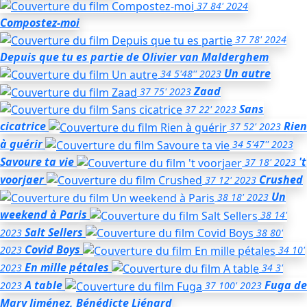
37
84'
2024
Compostez-moi
37
78'
2024
Depuis que tu es partie
de Olivier van Malderghem
Un autre
34
5'48''
2023
Zaad
37
75'
2023
Sans
37
22'
2023
cicatrice
Rien
37
52'
2023
à guérir
34
5'47''
2023
Savoure ta vie
't
37
18'
2023
voorjaer
Crushed
37
12'
2023
Un
38
18'
2023
weekend à Paris
38
14'
Salt Sellers
2023
38
80'
Covid Boys
2023
34
10'
En mille pétales
2023
34
3'
A table
Fuga
de
2023
37
100'
2023
Mary Jiménez, Bénédicte Liénard