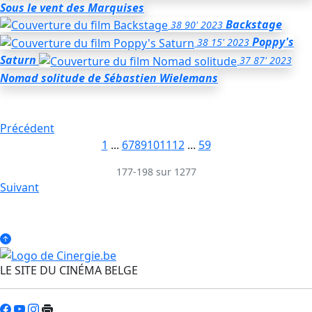
Sous le vent des Marquises
Backstage
38
90'
2023
Poppy's
38
15'
2023
Saturn
37
87'
2023
Nomad solitude
de Sébastien Wielemans
Précédent
1
...
6
7
8
9
10
11
12
...
59
177-198 sur 1277
Suivant
LE SITE DU CINÉMA BELGE