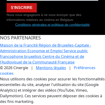
S'INSCRIRE
Nous nous engageons à ne vous envoyer que des
informations relatives au cinéma en Belgique.
Conditions générales et politique de confidentialité
NOS PARTENAIRES
Maison de la Francité
Région de Bruxelles-Capitale -
Administration Economie et Emploi
Service public
francophone bruxellois
Centre du Cinéma et de
l'Audiovisuel de la Communauté Française
© 2026 Cinergie |
Mentions légales
|
Préférences
cookies
Gestion des Cookies
Nous utilisons des cookies pour assurer les fonctionnalités
essentielles du site, analyser l'utilisation du site (Google
Analytics) et intégrer des vidéos (YouTube, Vimeo,
Dailymotion). Ces services peuvent déposer des cookies à
des fins marketing.