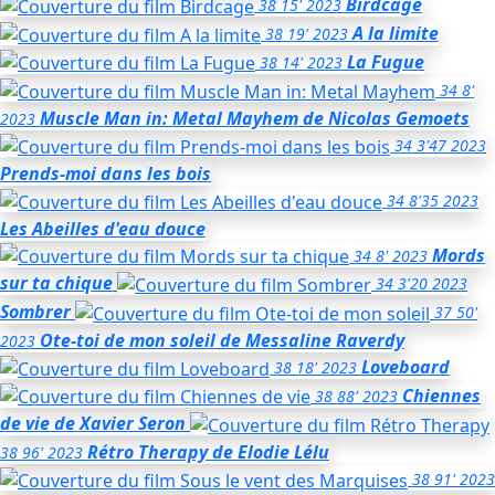
Birdcage
38
15'
2023
A la limite
38
19'
2023
La Fugue
38
14'
2023
34
8'
Muscle Man in: Metal Mayhem
de Nicolas Gemoets
2023
34
3'47
2023
Prends-moi dans les bois
34
8'35
2023
Les Abeilles d'eau douce
Mords
34
8'
2023
sur ta chique
34
3'20
2023
Sombrer
37
50'
Ote-toi de mon soleil
de Messaline Raverdy
2023
Loveboard
38
18'
2023
Chiennes
38
88'
2023
de vie
de Xavier Seron
Rétro Therapy
de Elodie Lélu
38
96'
2023
38
91'
2023