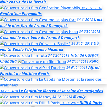
Nuit chérie
de Lia Bertels
34
7'29''
2018
Génération Playmobils
C'est
34
6'
2018
moi le plus fort
de Arnaud Demuynck
34
5'30"
2018
C'est moi le plus beau
de Arnaud Demuynck
Où
34
3'15''
2018
vas-tu Basile ?
de Jérémie Mazurek
Tutu
de Gaspar
34
3'20''
2018
Chabaud
Robo
34
2'45''
2018
Alfred
34
6'40''
2018
Fauchet
de Mathieu Georis
Le Capitaine Morten et la reine des araignées
34
79'
2018
Mandy
38
121'
2018
Dilili à Paris
34
95'
2018