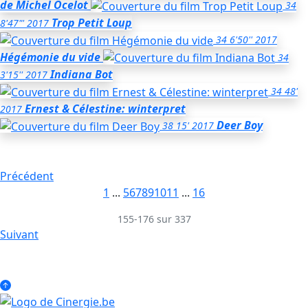
de Michel Ocelot
34
Trop Petit Loup
8'47"'
2017
34
6'50''
2017
Hégémonie du vide
34
Indiana Bot
3'15''
2017
34
48'
Ernest & Célestine: winterpret
2017
Deer Boy
38
15'
2017
Précédent
1
...
5
6
7
8
9
10
11
...
16
155-176 sur 337
Suivant