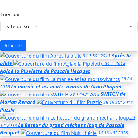
Trier par
Afficher
Après la
34
3'30''
2018
pluie
34
7'
2018
Aglaé la Pipelette
de Pascale Hecquet
38
84'
La mariée et les morts-vivants
de Arno Pluquet
2018
SWITCH
de
38
17'43"
2018
Marion Renard
38
19'30"
2018
Puzzle
34
Le Retour du grand méchant loup
de Pascale
12'
2018
Hecquet
34
13'46''
2018