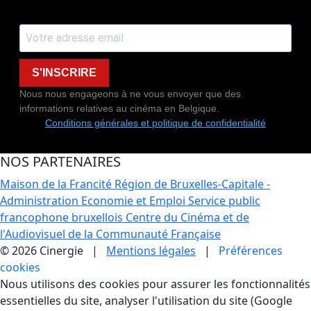
S'INSCRIRE
Nous nous engageons à ne vous envoyer que des
informations relatives au cinéma en Belgique.
Conditions générales et politique de confidentialité
NOS PARTENAIRES
Maison de la Francité
Région de Bruxelles-Capitale -
Administration Economie et Emploi
Service public
francophone bruxellois
Centre du Cinéma et de
l'Audiovisuel de la Communauté Française
© 2026 Cinergie |
Mentions légales
|
Préférences
cookies
Gestion des Cookies
Nous utilisons des cookies pour assurer les fonctionnalités
essentielles du site, analyser l'utilisation du site (Google