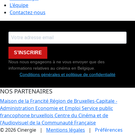
L'équipe
Contactez-nous
S'INSCRIRE
Nous nous engageons à ne vous envoyer que des
informations relatives au cinéma en Belgique.
Conditions générales et politique de confidentialité
NOS PARTENAIRES
Maison de la Francité
Région de Bruxelles-Capitale -
Administration Economie et Emploi
Service public
francophone bruxellois
Centre du Cinéma et de
l'Audiovisuel de la Communauté Française
© 2026 Cinergie |
Mentions légales
|
Préférences