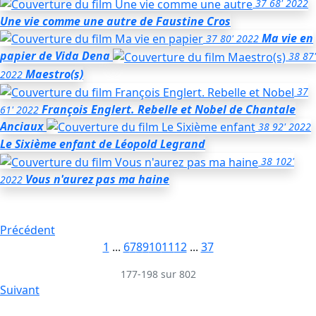
37
68'
2022
Une vie comme une autre
de Faustine Cros
Ma vie en
37
80'
2022
papier
de Vida Dena
38
87'
Maestro(s)
2022
37
François Englert. Rebelle et Nobel
de Chantale
61'
2022
Anciaux
38
92'
2022
Le Sixième enfant
de Léopold Legrand
38
102'
Vous n'aurez pas ma haine
2022
Précédent
1
...
6
7
8
9
10
11
12
...
37
177-198 sur 802
Suivant