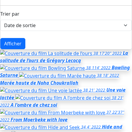
Trier par
Afficher
La
38
17'20"
2022
solitude de l’ours
de Grégory Lecocq
Bowling
38
114'
2022
Saturne
38
18'
2022
Marée haute
de Noha Choukrallah
Une voie
38
21'
2022
lactée
38
23'
A l'ombre de chez soi
2022
37
22'37"
From Moerbeke with love
2022
Hide and
34
4'
2022