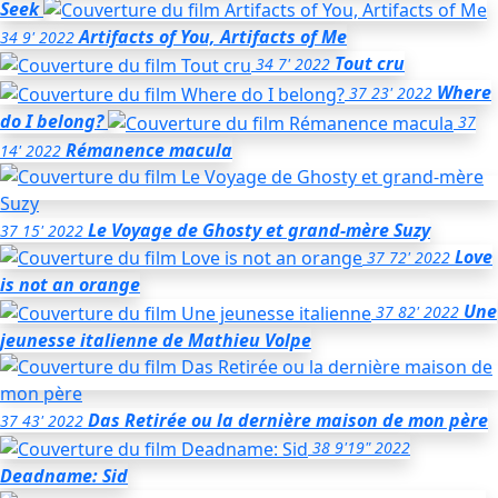
Seek
Artifacts of You, Artifacts of Me
34
9'
2022
Tout cru
34
7'
2022
Where
37
23'
2022
do I belong?
37
Rémanence macula
14'
2022
Le Voyage de Ghosty et grand-mère Suzy
37
15'
2022
Love
37
72'
2022
is not an orange
Une
37
82'
2022
jeunesse italienne
de Mathieu Volpe
Das Retirée ou la dernière maison de mon père
37
43'
2022
38
9'19"
2022
Deadname: Sid