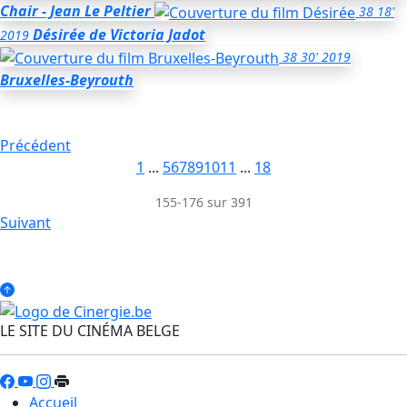
Chair - Jean Le Peltier
38
18'
Désirée
de Victoria Jadot
2019
38
30'
2019
Bruxelles-Beyrouth
Précédent
1
...
5
6
7
8
9
10
11
...
18
155-176 sur 391
Suivant
LE SITE DU CINÉMA BELGE
Accueil