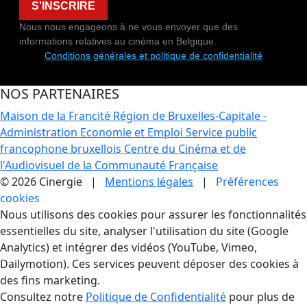
S'INSCRIRE
Nous nous engageons à ne vous envoyer que des
informations relatives au cinéma en Belgique.
Conditions générales et politique de confidentialité
NOS PARTENAIRES
Maison de la Francité
Région de Bruxelles-Capitale -
Administration Economie et Emploi
Service public
francophone bruxellois
Centre du Cinéma et de
l'Audiovisuel de la Communauté Française
© 2026 Cinergie |
Mentions légales
|
Préférences
cookies
Gestion des Cookies
Nous utilisons des cookies pour assurer les fonctionnalités
essentielles du site, analyser l'utilisation du site (Google
Analytics) et intégrer des vidéos (YouTube, Vimeo,
Dailymotion). Ces services peuvent déposer des cookies à
des fins marketing.
Consultez notre
Politique de Confidentialité
pour plus de