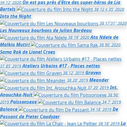
On est pas près d'être des super-héros
de Lia
34
12'
2020
Bertels
38
12 x 35'
2020
Into the Night
38
17'31"
2020
Les Nouveaux bourbons
de Julian Bordeau
Ata Ndele
de
38
19'
2020
Malkia Mutiri
38
90'
2020
Sama Rak
de Lionel Croes
Ateliers Urbains #17 - Places nettes
37
85'
2019
Graven
38
12'
2019
Meander
38
20'
2019
Int.
37
20'
2019
Anouchka-Nuit
38
90'
Poissonsexe
2019
34
7'
2019
Balance
De
34
18'
2019
Passant
de Pieter Coudyzer
La
38
18'
2019