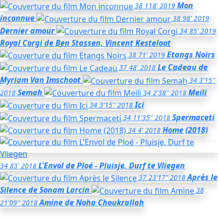
Mon
38
118'
2019
inconnue
38
98'
2019
Dernier amour
34
85'
2019
Royal Corgi
de Ben Stassen, Vincent Kesteloot
Etangs Noirs
38
71'
2019
Le Cadeau
de
37
48'
2018
Myriam Van Imschoot
34
3'15''
Semah
Meili
2018
34
2'38''
2018
Ici
34
3'15''
2018
Spermaceti
34
11'35''
2018
Home (2018)
34
4'
2018
L'Envol de Ploé - Pluisje, Durf te Vliegen
34
83'
2018
Après le
37
23'17"
2018
Silence
de Sonam Larcin
38
Amine
de Noha Choukrallah
21'09''
2018