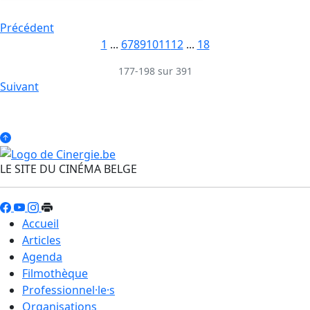
Précédent
1
...
6
7
8
9
10
11
12
...
18
177-198 sur 391
Suivant
LE SITE DU CINÉMA BELGE
Accueil
Articles
Agenda
Filmothèque
Professionnel·le·s
Organisations