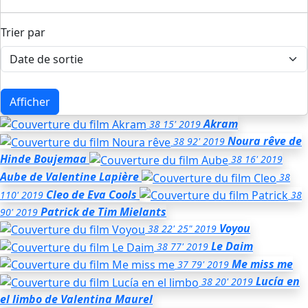
Trier par
Afficher
Akram
38
15'
2019
Noura rêve
de
38
92'
2019
Hinde Boujemaa
38
16'
2019
Aube
de Valentine Lapière
38
Cleo
de Eva Cools
110'
2019
38
Patrick
de Tim Mielants
90'
2019
Voyou
38
22' 25"
2019
Le Daim
38
77'
2019
Me miss me
37
79'
2019
Lucía en
38
20'
2019
el limbo
de Valentina Maurel