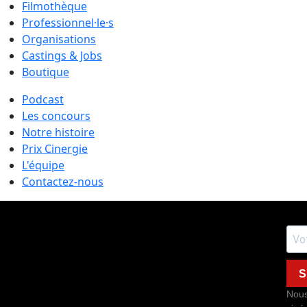
Filmothèque
Professionnel·le·s
Organisations
Castings & Jobs
Boutique
Podcast
Les concours
Notre histoire
Prix Cinergie
L'équipe
Contactez-nous
S
Nous