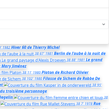
Hiver 60
de Thierry Michel
'
1982
Berlin de l'aube à la nuit
de
38
67'
1981
Le grand
38
88'
1981
 Mary Jiménez
Platon
de Richard Olivier
38
11'
1980
Filasse de Sichem
de Robbe De
38
102'
1980
et
38
95'
t du troisième personnage
Degelin
38
Rue
38
7'
1978