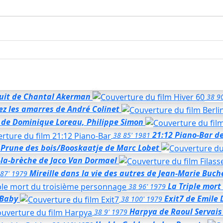
uit
de Chantal Akerman
38
90
ez les amarres
de André Colinet
de Dominique Loreau, Philippe Simon
21:12 Piano-Bar
de
38
85'
1981
Prune des bois/Booskaatje
de Marc Lobet
la-brèche
de Jaco Van Dormael
Mireille dans la vie des autres
de Jean-Marie Buch
87'
1979
La Triple mor
38
96'
1979
 Baby
Exit7
de Emile 
38
100'
1979
Harpya
de Raoul Servais
38
9'
1979