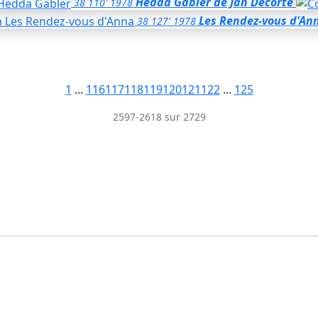
Hedda Gabler
de Jan Decorte
38
110'
1978
Les Rendez-vous d'An
38
127'
1978
1
...
116
117
118
119
120
121
122
...
125
2597-2618 sur 2729