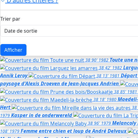
D'autres critères ?
Trier par
Afficher
Toute une n
38
90'
1982
Largu
38
42'
1982
Annik Leroy
Départ
38
13'
1981
paysage d'Alexis Droeven
de Jean-Jacques Andrien
38
85'
1981
Maedeli-
38
18'
1980
Hert
38
Kasper in de onderwereld
1979
Melancoly
38
96'
1979
Femme entre chien et loup
de André Delvaux
108'
1979