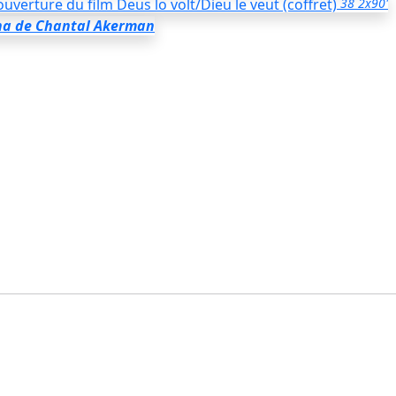
38
2x90'
na
de Chantal Akerman