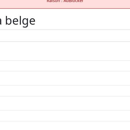
Raison : AdBlocker
a belge