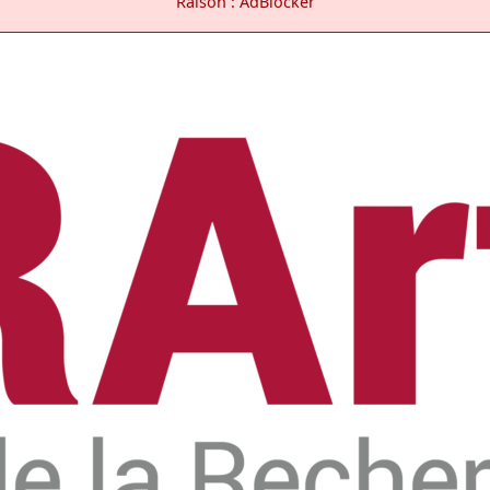
Raison : AdBlocker