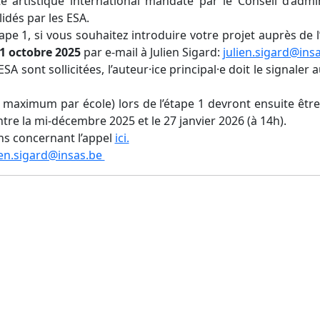
é artistique international mandaté par le Conseil d’admi
idés par les ESA.
ape 1, si vous souhaitez introduire votre projet auprès de l
1 octobre 2025
par e-mail à Julien Sigard:
julien.sigard@ins
SA sont sollicitées, l’auteur·ice principal·e doit le signale
u maximum par école) lors de l’étape 1 devront ensuite être
ntre la mi-décembre 2025 et le 27 janvier 2026 (à 14h).
ns concernant l’appel
ici.
ien.sigard@insas.be