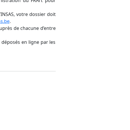
nistration du FRArt pour
’INSAS, votre dossier doit
as.be
.
r auprès de chacune d’entre
 déposés en ligne par les