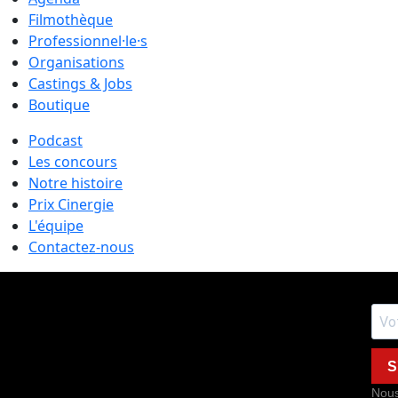
Filmothèque
Professionnel·le·s
Organisations
Castings & Jobs
Boutique
Podcast
Les concours
Notre histoire
Prix Cinergie
L'équipe
Contactez-nous
S
Nous