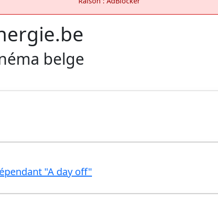
Raison : AdBlocker
nergie.be
inéma belge
dépendant "A day off"