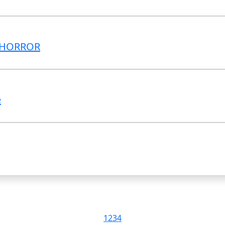
 HORROR
e
1
2
3
4