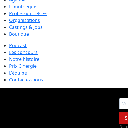
Filmothèque
Professionnel·le·s
Organisations
Castings & Jobs
Boutique
Podcast
Les concours
Notre histoire
Prix Cinergie
L'équipe
Contactez-nous
S
Nous