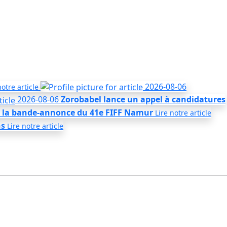
2026-08-06
notre
article
2026-08-06
Zorobabel lance un appel à candidatures
r la bande-annonce du 41e FIFF Namur
Lire notre
article
ns
Lire notre
article