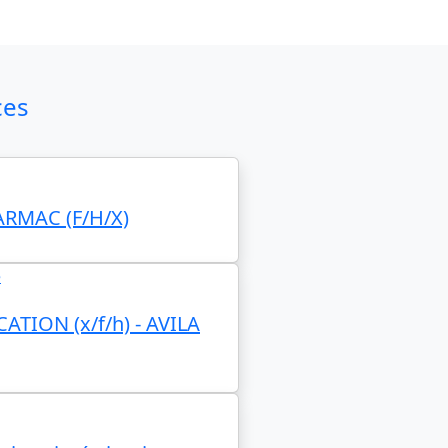
ces
TARMAC (F/H/X)
e
ION (x/f/h) - AVILA