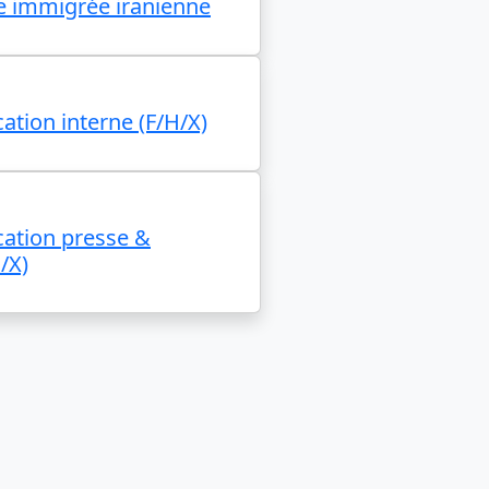
e immigrée iranienne
tion interne (F/H/X)
ation presse &
/X)