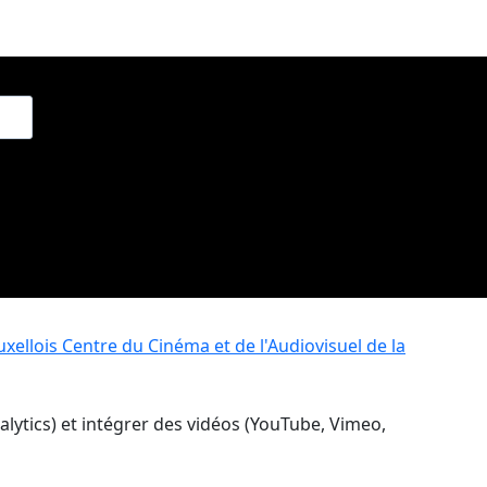
xellois
Centre du Cinéma et de l'Audiovisuel de la
nalytics) et intégrer des vidéos (YouTube, Vimeo,