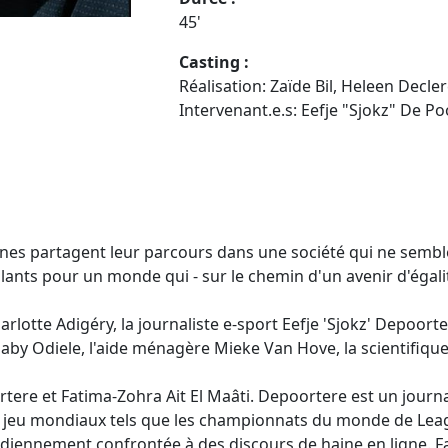
45'
Casting :
Réalisation: Zaïde Bil, Heleen Decle
Intervenant.e.s: Eefje "Sjokz" De P
s partagent leur parcours dans une société qui ne semble pa
lants pour un monde qui - sur le chemin d'un avenir d'égali
lotte Adigéry, la journaliste e-sport Eefje 'Sjokz' Depoorter
Gaby Odiele, l'aide ménagère Mieke Van Hove, la scientifiq
ere et Fatima-Zohra Ait El Maâti. Depoortere est un journal
de jeu mondiaux tels que les championnats du monde de L
idiennement confrontée à des discours de haine en ligne. F