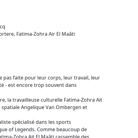
rcq
oortere, Fatima-Zohra Air El Maâti
s faite pour leur corps, leur travail, leur
té - est encore trop souvent dans
e, la travailleuse culturelle Fatima-Zohra Ait
ue spatiale Angelique Van Ombergen et
iste spécialisé dans les sports
eague of Legends. Comme beaucoup de
atima-Zohra Ait El Maâti rassemble des