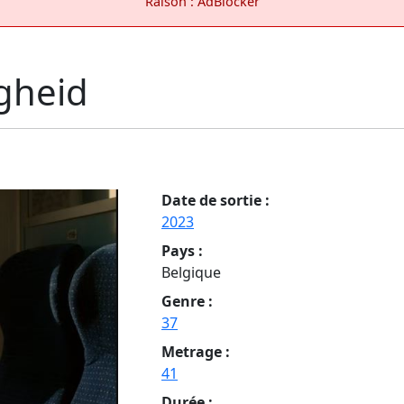
Raison : AdBlocker
igheid
Date de sortie :
2023
Pays :
Belgique
Genre :
37
Metrage :
41
Durée :