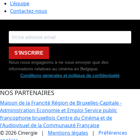
L'équipe
Contactez-nous
S'INSCRIRE
Nous nous engageons à ne vous envoyer que des
informations relatives au cinéma en Belgique.
Conditions générales et politique de confidentialité
NOS PARTENAIRES
Maison de la Francité
Région de Bruxelles-Capitale -
Administration Economie et Emploi
Service public
francophone bruxellois
Centre du Cinéma et de
l'Audiovisuel de la Communauté Française
© 2026 Cinergie |
Mentions légales
|
Préférences