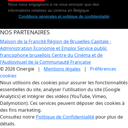
Nous nous engageons à ne vous envoyer que des
informations relatives au cinéma en Belgique.
Conditions générales et politique de confidentialité
NOS PARTENAIRES
Maison de la Francité
Région de Bruxelles-Capitale -
Administration Economie et Emploi
Service public
francophone bruxellois
Centre du Cinéma et de
l'Audiovisuel de la Communauté Française
© 2026 Cinergie |
Mentions légales
|
Préférences
cookies
Gestion des Cookies
Nous utilisons des cookies pour assurer les fonctionnalités
essentielles du site, analyser l'utilisation du site (Google
Analytics) et intégrer des vidéos (YouTube, Vimeo,
Dailymotion). Ces services peuvent déposer des cookies à
des fins marketing.
Consultez notre
Politique de Confidentialité
pour plus de
détails.