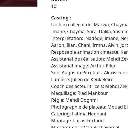
10'
Casting :
Un film collectif de: Marwa, Chayma
Imane, Chayma, Sara, Dalila, Yasmi
Interprétation: Nadège, Imane, Nejl
Aaron, Ilian, Chani, Irmha, Alvin, Jo
Resposable animation cinéaste: Ka
Assistanat de réalisation: Mehdi Ze
Assistanat image: Arthur Pilon
Son: Augustin Pitrebois, Alexis Fun
Lumière: Julien de Keukeleire
Coach des acteur·trice·s: Mehdi Zek
Maquillage: Riad Mankour
Régie: Mehdi Doghmi
Photographie de plateau: Mouad 
Catering: Fatima Hennani
Montage: Lucas Furtado
Mixage: Cedric Van Rijckevorsel