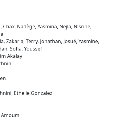
, Chax, Nadège, Yasmina, Nejla, Nisrine,
na
a, Zakaria, Terry, Jonathan, Josué, Yasmine,
rdan, Sofia, Youssef
rim Akalay
khnini
ken
hnini, Ethelle Gonzalez
El Amoum