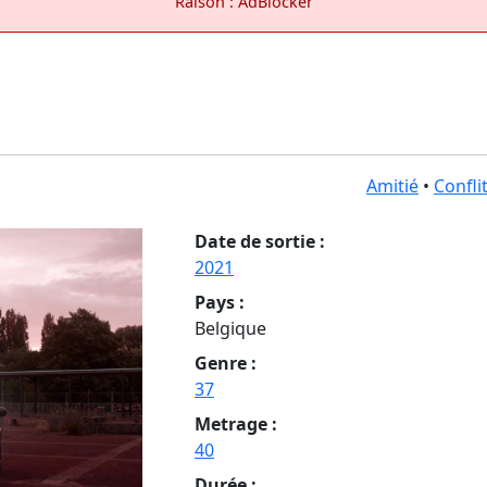
Raison : AdBlocker
Amitié
•
Confli
Date de sortie :
2021
Pays :
Belgique
Genre :
37
Metrage :
40
Durée :