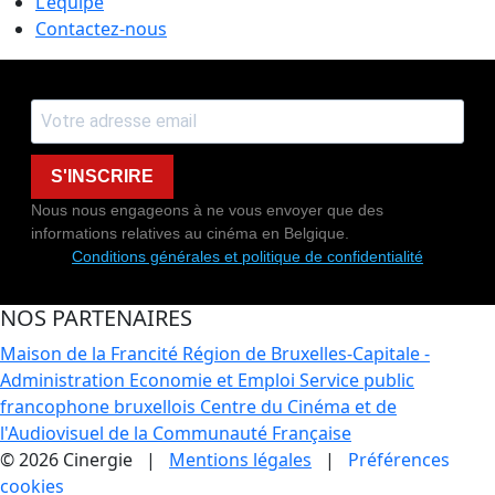
L'équipe
Contactez-nous
S'INSCRIRE
Nous nous engageons à ne vous envoyer que des
informations relatives au cinéma en Belgique.
Conditions générales et politique de confidentialité
NOS PARTENAIRES
Maison de la Francité
Région de Bruxelles-Capitale -
Administration Economie et Emploi
Service public
francophone bruxellois
Centre du Cinéma et de
l'Audiovisuel de la Communauté Française
© 2026 Cinergie |
Mentions légales
|
Préférences
cookies