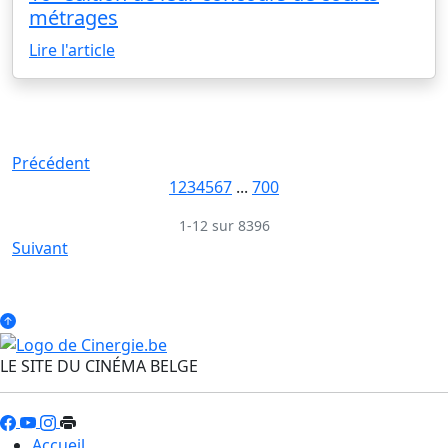
métrages
Lire l'article
Précédent
1
2
3
4
5
6
7
...
700
1-12 sur 8396
Suivant
LE SITE DU CINÉMA BELGE
Accueil