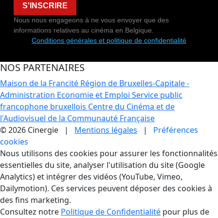
S'INSCRIRE
Nous nous engageons à ne vous envoyer que des
informations relatives au cinéma en Belgique.
Conditions générales et politique de confidentialité
NOS PARTENAIRES
Maison de la Francité
Région de Bruxelles-Capitale -
Administration Economie et Emploi
Service public
francophone bruxellois
Centre du Cinéma et de
l'Audiovisuel de la Communauté Française
© 2026 Cinergie |
Mentions légales
|
Préférences
cookies
Gestion des Cookies
Nous utilisons des cookies pour assurer les fonctionnalités
essentielles du site, analyser l'utilisation du site (Google
Analytics) et intégrer des vidéos (YouTube, Vimeo,
Dailymotion). Ces services peuvent déposer des cookies à
des fins marketing.
Consultez notre
Politique de Confidentialité
pour plus de