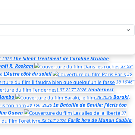
The Silent Treatment
de Caroline Strubbe
'
2026
haël R. Roskam
37
59'
L'Autre côté du soleil
6
36
38
16'46''
Tendernest
37
22'7''
2026
Mambo
Baraki,
38
2026
La Bataille de Gaulle: j'écris ton
38
160'
2026
Jim Queen
37
Forêt ivre
de Manon Coubia
38
102'
2026