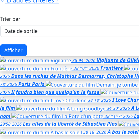
D'autres critères ?
Trier par
Afficher
Vigilante
de Olivi
38
94'
2026
Frontière
38
101'
2026
Dans les ruches
de Mathias Desmarres, Christophe 
2026
Paris Paris
78'
2026
Il faudra bien que quelqu'un le fasse
2026
I Love Cha
38
18'
2026
le film
A 
34
30'
2026
nom
La
38
11×7'
2026
Les ailes de la liberté
de Sébastien Pins
29’58
2026
À bas le solei
38
18'
2026