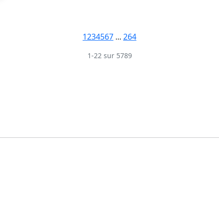
1
2
3
4
5
6
7
...
264
1-22 sur 5789