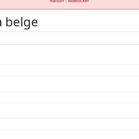
Raison : AdBlocker
a belge