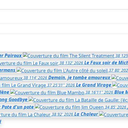
er Pairoux
38
125
Le Faux soir
de Mic
38
132'
2026
Hermans
37
80'
202
Demain, je tombe amoureux
38
114'
2026
Le Grand Virage
37
25'31''
2026
rlène
Blue 
38
16'11''
2026
Long Goodbye
 Pote d'un pote
34
85'
2026
La Chaleur
38
92'
2026
l