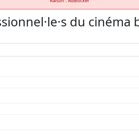
Raison : AdBlocker
ssionnel·le·s du cinéma 