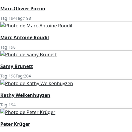
Marc-Olivier Picron
Tag:194
Tag:198
Marc-Antoine Roudil
Tag:198
Samy Brunett
Tag:198
Tag:204
Kathy Welkenhuyzen
Tag:194
Peter Krüger