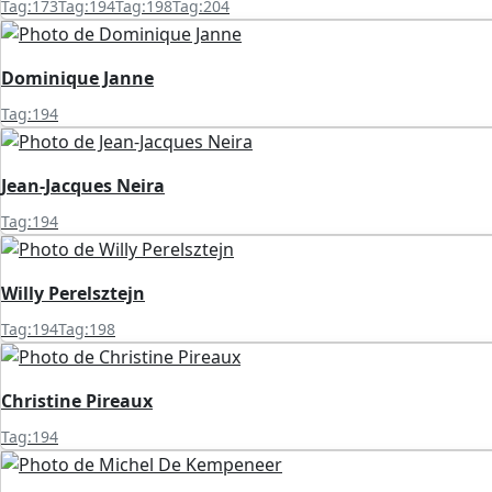
Tag:173
Tag:194
Tag:198
Tag:204
Dominique Janne
Tag:194
Jean-Jacques Neira
Tag:194
Willy Perelsztejn
Tag:194
Tag:198
Christine Pireaux
Tag:194