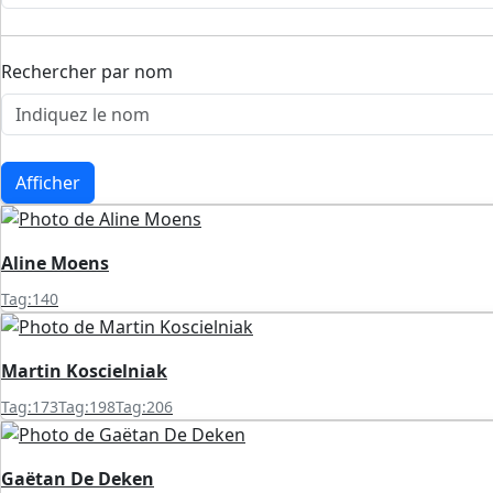
Rechercher par nom
Afficher
Aline Moens
Tag:140
Martin Koscielniak
Tag:173
Tag:198
Tag:206
Gaëtan De Deken