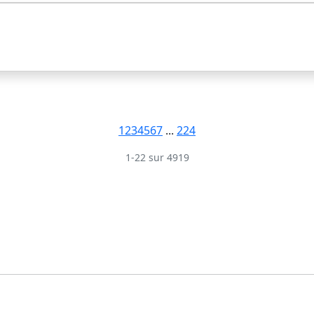
1
2
3
4
5
6
7
...
224
1-22 sur 4919