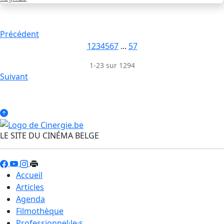
Précédent
1
2
3
4
5
6
7
...
57
1-23 sur 1294
Suivant
LE SITE DU CINÉMA BELGE
Accueil
Articles
Agenda
Filmothèque
Professionnel·le·s