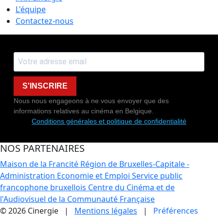
L'équipe
Contactez-nous
S'INSCRIRE
Nous nous engageons à ne vous envoyer que des
informations relatives au cinéma en Belgique.
Conditions générales et politique de confidentialité
NOS PARTENAIRES
Maison de la Francité
Région de Bruxelles-Capitale -
Administration Economie et Emploi
Service public
francophone bruxellois
Centre du Cinéma et de
l'Audiovisuel de la Communauté Française
© 2026 Cinergie |
Mentions légales
|
Préférences