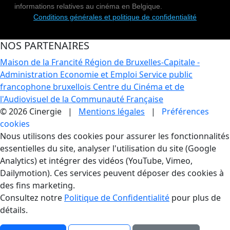
informations relatives au cinéma en Belgique.
Conditions générales et politique de confidentialité
NOS PARTENAIRES
Maison de la Francité
Région de Bruxelles-Capitale -
Administration Economie et Emploi
Service public
francophone bruxellois
Centre du Cinéma et de
l'Audiovisuel de la Communauté Française
© 2026 Cinergie |
Mentions légales
|
Préférences
cookies
Gestion des Cookies
Nous utilisons des cookies pour assurer les fonctionnalités
essentielles du site, analyser l'utilisation du site (Google
Analytics) et intégrer des vidéos (YouTube, Vimeo,
Dailymotion). Ces services peuvent déposer des cookies à
des fins marketing.
Consultez notre
Politique de Confidentialité
pour plus de
détails.