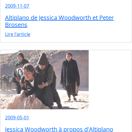
2009-11-07
Altiplano de Jessica Woodworth et Peter
Brosens
Lire l'article
2009-05-01
Jessica Woodworth à propos d'Altiplano