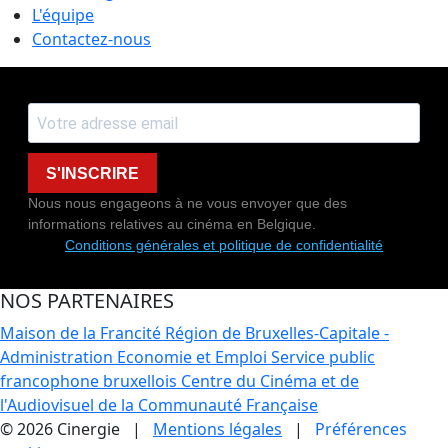
L'équipe
Contactez-nous
S'INSCRIRE
Nous nous engageons à ne vous envoyer que des
informations relatives au cinéma en Belgique.
Conditions générales et politique de confidentialité
NOS PARTENAIRES
Maison de la Francité
Région de Bruxelles-Capitale -
Administration Economie et Emploi
Service public
francophone bruxellois
Centre du Cinéma et de
l'Audiovisuel de la Communauté Française
© 2026 Cinergie |
Mentions légales
|
Préférences