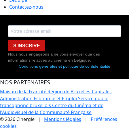
L'équipe
Contactez-nous
S'INSCRIRE
Nous nous engageons à ne vous envoyer que des
informations relatives au cinéma en Belgique.
Conditions générales et politique de confidentialité
NOS PARTENAIRES
Maison de la Francité
Région de Bruxelles-Capitale -
Administration Economie et Emploi
Service public
francophone bruxellois
Centre du Cinéma et de
l'Audiovisuel de la Communauté Française
© 2026 Cinergie |
Mentions légales
|
Préférences
cookies