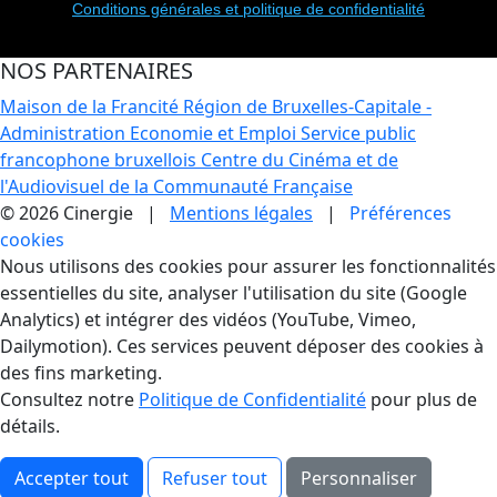
Conditions générales et politique de confidentialité
NOS PARTENAIRES
Maison de la Francité
Région de Bruxelles-Capitale -
Administration Economie et Emploi
Service public
francophone bruxellois
Centre du Cinéma et de
l'Audiovisuel de la Communauté Française
© 2026 Cinergie |
Mentions légales
|
Préférences
cookies
Gestion des Cookies
Nous utilisons des cookies pour assurer les fonctionnalités
essentielles du site, analyser l'utilisation du site (Google
Analytics) et intégrer des vidéos (YouTube, Vimeo,
Dailymotion). Ces services peuvent déposer des cookies à
des fins marketing.
Consultez notre
Politique de Confidentialité
pour plus de
détails.
Accepter tout
Refuser tout
Personnaliser