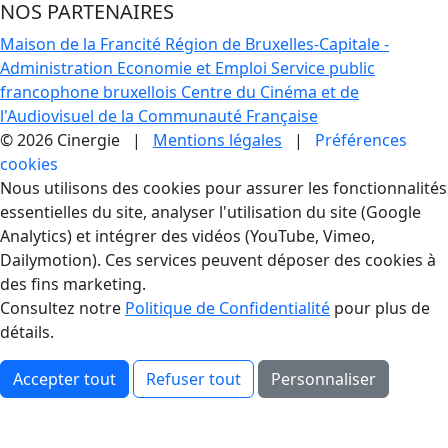
NOS PARTENAIRES
Maison de la Francité
Région de Bruxelles-Capitale -
Administration Economie et Emploi
Service public
francophone bruxellois
Centre du Cinéma et de
l'Audiovisuel de la Communauté Française
© 2026 Cinergie |
Mentions légales
|
Préférences
cookies
Gestion des Cookies
Nous utilisons des cookies pour assurer les fonctionnalités
essentielles du site, analyser l'utilisation du site (Google
Analytics) et intégrer des vidéos (YouTube, Vimeo,
Dailymotion). Ces services peuvent déposer des cookies à
des fins marketing.
Consultez notre
Politique de Confidentialité
pour plus de
détails.
Accepter tout
Refuser tout
Personnaliser