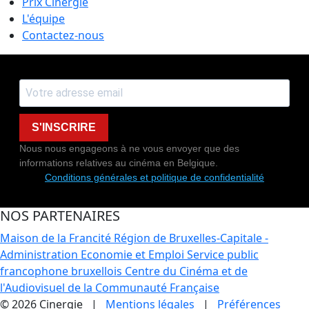
Prix Cinergie
L'équipe
Contactez-nous
S'INSCRIRE
Nous nous engageons à ne vous envoyer que des
informations relatives au cinéma en Belgique.
Conditions générales et politique de confidentialité
NOS PARTENAIRES
Maison de la Francité
Région de Bruxelles-Capitale -
Administration Economie et Emploi
Service public
francophone bruxellois
Centre du Cinéma et de
l'Audiovisuel de la Communauté Française
© 2026 Cinergie |
Mentions légales
|
Préférences