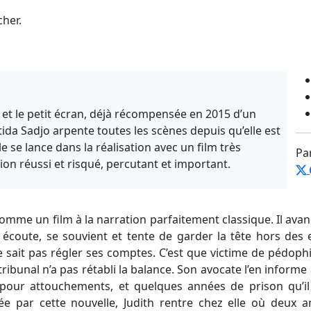
cher.
t le petit écran, déjà récompensée en 2015 d’un
tida Sadjo arpente toutes les scènes depuis qu’elle est
lle se lance dans la réalisation avec un film très
Pa
on réussi et risqué, percutant et important.
me un film à la narration parfaitement classique. Il ava
i écoute, se souvient et tente de garder la tête hors des
ne sait pas régler ses comptes. C’est que victime de pédophil
ribunal n’a pas rétabli la balance. Son avocate l’en inform
e pour attouchements, et quelques années de prison qu’i
par cette nouvelle, Judith rentre chez elle où deux ami