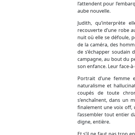
l’attendent pour l’embar
aube nouvelle.
Judith, qu’interprète 
recouverte d’une robe a
nuit où elle se défoule, 
de la caméra, des hommes
de s’échapper soudain d
campagne, au bout du peti
son enfance. Leur face-à-
Portrait d’une femme e
naturalisme et hallucina
coupés de toute chron
s’enchaînent, dans un m
finalement une voix off
l’assembler tout entier d
digne, entière.
Et s’il ne faut pas trop e