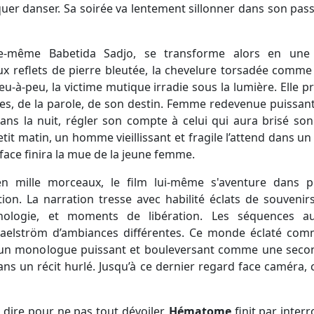
quer danser. Sa soirée va lentement sillonner dans son pas
elle-même Babetida Sadjo, se transforme alors en une
ux reflets de pierre bleutée, la chevelure torsadée comme
peu-à-peu, la victime mutique irradie sous la lumière. Elle
, de la parole, de son destin. Femme redevenue puissante
ans la nuit, régler son compte à celui qui aura brisé son
t matin, un homme vieillissant et fragile l’attend dans un 
face finira la mue de la jeune femme.
n mille morceaux, le film lui-même s'aventure dans plu
tion. La narration tresse avec habilité éclats de souveni
ologie, et moments de libération. Les séquences aux
aelström d’ambiances différentes. Ce monde éclaté comm
, un monologue puissant et bouleversant comme une seconde
ans un récit hurlé. Jusqu’à ce dernier regard face caméra,
n dire pour ne pas tout dévoiler,
Hématome
finit par interr