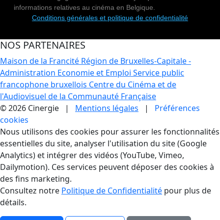
informations relatives au cinéma en Belgique.
Conditions générales et politique de confidentialité
NOS PARTENAIRES
Maison de la Francité
Région de Bruxelles-Capitale -
Administration Economie et Emploi
Service public
francophone bruxellois
Centre du Cinéma et de
l'Audiovisuel de la Communauté Française
© 2026 Cinergie |
Mentions légales
|
Préférences
cookies
Gestion des Cookies
Nous utilisons des cookies pour assurer les fonctionnalités
essentielles du site, analyser l'utilisation du site (Google
Analytics) et intégrer des vidéos (YouTube, Vimeo,
Dailymotion). Ces services peuvent déposer des cookies à
des fins marketing.
Consultez notre
Politique de Confidentialité
pour plus de
détails.