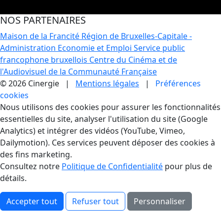
NOS PARTENAIRES
Maison de la Francité
Région de Bruxelles-Capitale -
Administration Economie et Emploi
Service public
francophone bruxellois
Centre du Cinéma et de
l'Audiovisuel de la Communauté Française
© 2026 Cinergie |
Mentions légales
|
Préférences
cookies
Gestion des Cookies
Nous utilisons des cookies pour assurer les fonctionnalités
essentielles du site, analyser l'utilisation du site (Google
Analytics) et intégrer des vidéos (YouTube, Vimeo,
Dailymotion). Ces services peuvent déposer des cookies à
des fins marketing.
Consultez notre
Politique de Confidentialité
pour plus de
détails.
Accepter tout
Refuser tout
Personnaliser