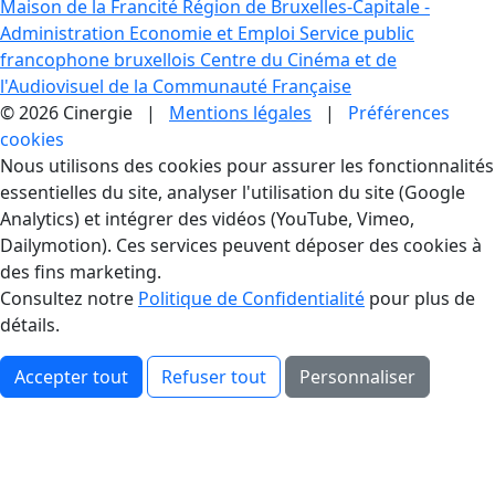
Maison de la Francité
Région de Bruxelles-Capitale -
Administration Economie et Emploi
Service public
francophone bruxellois
Centre du Cinéma et de
l'Audiovisuel de la Communauté Française
© 2026 Cinergie |
Mentions légales
|
Préférences
cookies
Gestion des Cookies
Nous utilisons des cookies pour assurer les fonctionnalités
essentielles du site, analyser l'utilisation du site (Google
Analytics) et intégrer des vidéos (YouTube, Vimeo,
Dailymotion). Ces services peuvent déposer des cookies à
des fins marketing.
Consultez notre
Politique de Confidentialité
pour plus de
détails.
Accepter tout
Refuser tout
Personnaliser