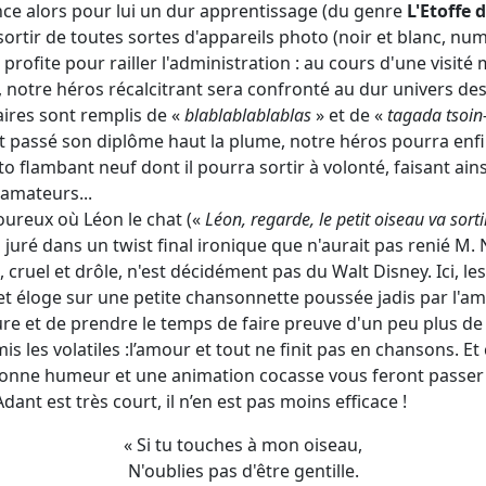
e alors pour lui un dur apprentissage (du genre
L'Etoffe 
sortir de toutes sortes d'appareils photo (noir et blanc, numé
profite pour railler l'administration : au cours d'une visité
e, notre héros récalcitrant sera confronté au dur univers de
ires sont remplis de «
blablablablablas
» et de «
tagada tsoin
et passé son diplôme haut la plume, notre héros pourra enf
o flambant neuf dont il pourra sortir à volonté, faisant ainsi
amateurs...
oureux où Léon le chat («
Léon, regarde, le petit oiseau va sorti
uré dans un twist final ironique que n'aurait pas renié M.
 cruel et drôle, n'est décidément pas du Walt Disney. Ici, le
et éloge sur une petite chansonnette poussée jadis par l'ami
ure et de prendre le temps de faire preuve d'un peu plus de
s les volatiles :
l’amour et tout ne finit pas en chansons. Et 
onne humeur et une animation cocasse vous feront passer
dant est très court, il n’en est pas moins efficace !
« Si tu touches à mon oiseau,
N'oublies pas d'être gentille.