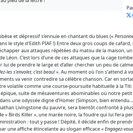
 pied de la lettre !
Pa
obèse et dépressif s’ennuie en chantant du blues («
Personne
dans le style d'Edith PIAF !) Entre deux gros coups de cafard,
chapper aux attaques répétées du matou de la maison, un 
 Léon. C’est lors d’une de ces attaques que la cage tombe a
 lui de prendre le large et d’aller chercher un peu de calme 
z-les s'envoler, c'est beau!
». Au moment où l'on s'attend à vo
ements va venir contredire sa célèbre chanson. Car en sortan
e volatile comme une course-poursuite habituelle à la Titi 
épique, suite de mésaventures abominables où notre petit
dans une odyssée digne d’Homer (Simpson, bien entendu…
athan Livingstone du pauvre, sera bientôt confronté à plus
 « Birds Killer », une marée noire, la foudre qui lui fera pe
ministration : tout y passe ! Dépité, il décide enfin de prend
par une affiche étincelante au slogan efficace «
Engagez-vous