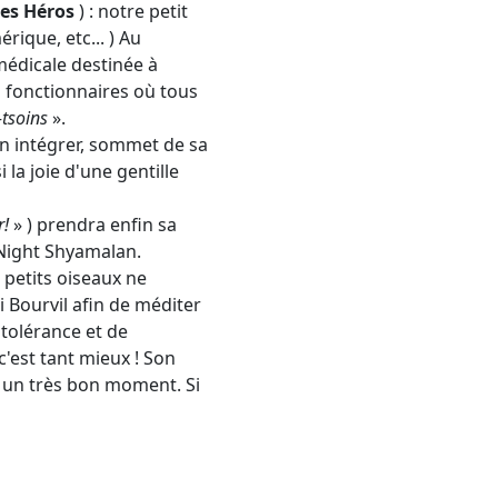
des Héros
) : notre petit
rique, etc... ) Au
 médicale destinée à
s fonctionnaires où tous
-tsoins
».
in intégrer, sommet de sa
 la joie d'une gentille
r!
» ) prendra enfin sa
 Night Shyamalan.
s petits oiseaux ne
 Bourvil afin de méditer
 tolérance et de
c'est tant mieux ! Son
 un très bon moment. Si