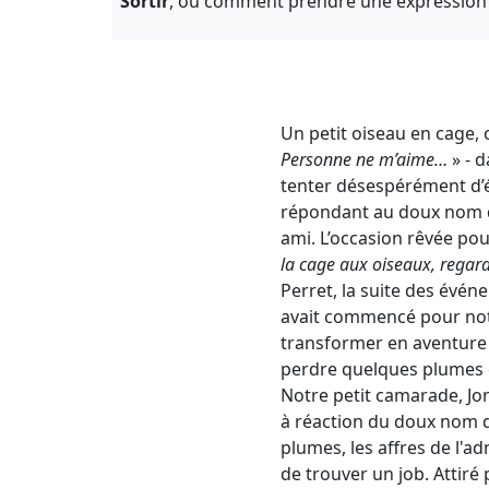
Sortir
, où comment prendre une expression au
Un petit oiseau en cage, 
Personne ne m’aime…
» - 
tenter désespérément d’é
répondant au doux nom de
ami. L’occasion rêvée pour
la cage aux oiseaux, regarde
Perret, la suite des évén
avait commencé pour notr
transformer en aventure 
perdre quelques plumes 
Notre petit camarade, Jon
à réaction du doux nom de
plumes, les affres de l'ad
de trouver un job. Attiré 