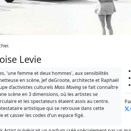
cher.
ise Levie
stes, 'une femme et deux hommes', aux sensibilités
 metteuse en scène, Jef deGroote, architecte et Raphaël
upe d’activistes culturels
Mass Moving
se fait connaître
ne scène en 3 dimensions, où les artistes se
culaire et les spectateurs étaient assis au centre.
Pa
estataire artistique qui se retrouve dans cette
le et casser les codes d’un espace figé.
k Artist pulvérisait un parfum créé spécialement par un ma