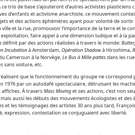
À ce trio de base s’ajouteront d’autres activistes plasticien
êves d’enfants et activisme anarchiste, ce mouvement contes
ojets et des actions éphémères ayant pour volonté de sortir 
a ville et la rue, promouvoir l’importance de la terre et le c
exploitation, faire appel à une dimension ludique et à la pa
 définit par des actions réalisées à travers le monde:
Butter
 Incubation
à Amsterdam,
Opération
Shadow
à Hiroshima,
R
du Cameroun à la Norvège,
Le Bus à Mille-pattes
dans les rues
sans voiture, etc.
alisent que le fonctionnement du groupe ne correspond pl
en 1976 par un autodafé spectaculaire, détruisant les machin
s affiches. À travers
Mass Moving
et ses actions, c’est non seu
 mais aussi les débuts des mouvements écologistes et des é
s et les témoignages des artistes 30 ans plus tard, François
é, expression, contestation se conjuguaient avec liberté.