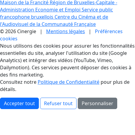
Maison de la Francité
Région de Bruxelles-Capitale -
Administration Economie et Emploi
Service public
francophone bruxellois
Centre du Cinéma et de
l'Audiovisuel de la Communauté Française
© 2026 Cinergie |
Mentions légales
|
Préférences
cookies
Gestion des Cookies
Nous utilisons des cookies pour assurer les fonctionnalités
essentielles du site, analyser l'utilisation du site (Google
Analytics) et intégrer des vidéos (YouTube, Vimeo,
Dailymotion). Ces services peuvent déposer des cookies à
des fins marketing.
Consultez notre
Politique de Confidentialité
pour plus de
détails.
Accepter tout
Refuser tout
Personnaliser