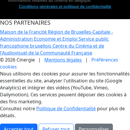
informations relatives au cinéma en Belgique.
Conditions générales et politique de confidentialité
NOS PARTENAIRES
Maison de la Francité
Région de Bruxelles-Capitale -
Administration Economie et Emploi
Service public
francophone bruxellois
Centre du Cinéma et de
l'Audiovisuel de la Communauté Française
© 2026 Cinergie |
Mentions légales
|
Préférences
cookies
Gestion des Cookies
Nous utilisons des cookies pour assurer les fonctionnalités
essentielles du site, analyser l'utilisation du site (Google
Analytics) et intégrer des vidéos (YouTube, Vimeo,
Dailymotion). Ces services peuvent déposer des cookies à
des fins marketing.
Consultez notre
Politique de Confidentialité
pour plus de
détails.
Accepter tout
Refuser tout
Personnaliser