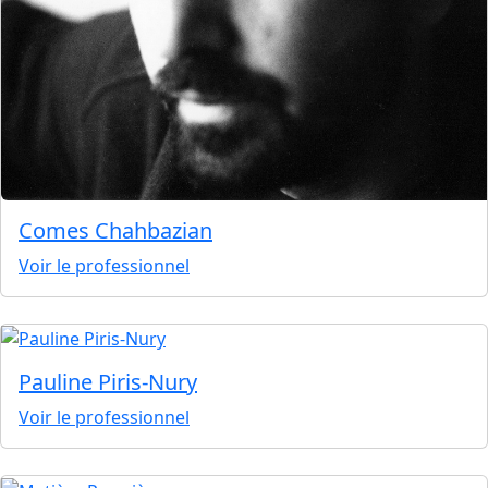
Comes Chahbazian
Voir le professionnel
Pauline Piris-Nury
Voir le professionnel