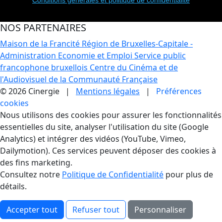
NOS PARTENAIRES
Maison de la Francité
Région de Bruxelles-Capitale -
Administration Economie et Emploi
Service public
francophone bruxellois
Centre du Cinéma et de
l'Audiovisuel de la Communauté Française
© 2026 Cinergie |
Mentions légales
|
Préférences
cookies
Gestion des Cookies
Nous utilisons des cookies pour assurer les fonctionnalités
essentielles du site, analyser l'utilisation du site (Google
Analytics) et intégrer des vidéos (YouTube, Vimeo,
Dailymotion). Ces services peuvent déposer des cookies à
des fins marketing.
Consultez notre
Politique de Confidentialité
pour plus de
détails.
Accepter tout
Refuser tout
Personnaliser