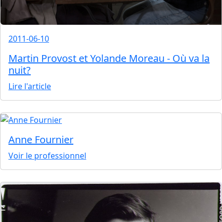
2011-06-10
Martin Provost et Yolande Moreau - Où va la
nuit?
Lire l'article
Anne Fournier
Voir le professionnel