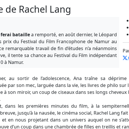
lle de Rachel Lang
 ferai bataille
a remporté, en août dernier, le Léopard
s prix du Festival du Film Francophone de Namur au
 ce remarquable travail de fin d’études n’a néanmoins
Pa
euve, il tente sa chance au Festival du Film indépendant
10 à Namur.
mer, au sortir de l’adolescence, Ana traîne sa déprim
e par son mec, larguée dans la vie, les livres de philo sur l
e à son miroir, un coup de ciseaux dans ses longs cheveux bo
.
it, dans les premières minutes du film, à la sempiternell
euve, jusqu’à la nausée, le cinéma social, Rachel Lang fait
et en nous projetant dans un univers auquel on ne s’atte
e d’un coup dans une chambrée de filles en treillis et rang