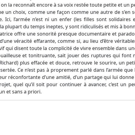
on la reconnaît encore à sa voix restée toute petite et un 
me un choix, comme une façon comme une autre de s’en sor
. Ici, l’armée n’est ni un enfer (les filles sont solidaires
 la plupart du temps ineptes, y sont ridiculisés et mis à bon
lisatrice offre une sonorité presque documentaire et parado
’une véracité effarante, comme si, au lieu d’être véritablem
if qui disent toute la complicité de vivre ensemble dans une
ailleuse et tonitruante, sait jouer des ruptures qui font
Richard) plus effacée et douce, retrouve le sourire, un pe
 désertée. Ce n’est pas à proprement parlé dans l’armée que l
eur réconfortante d’une amitié, d’un partage qui lui donne
jet, quel qu’il soit pour continuer à avancer, c’est un p
 et sans a priori.