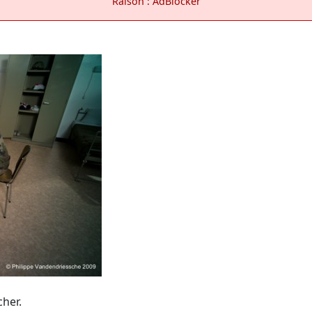
Raison : AdBlocker
cher.