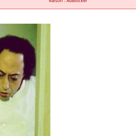
Raison : AdBlocker