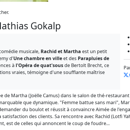
cher.
Mathias Gokalp
 comédie musicale,
Rachid et Martha
est un petit
emy d'
Une chambre en ville
et des
Parapluies de
ences à
l'Opéra de quat'sous
de Bertolt Brecht, ce
Pa
otions vraies, témoigne d'une soufflante maîtrise
vée de Martha (Joëlle Camus) dans le salon de thé-restauran
emarquable que dynamique. "Femme battue sans mari", Martha 
emander du boulot et réussit à convaincre Aimée de l'enga
la satisfaction des clients. Sa rencontre avec Rachid (Lotfi Yah
t, est de celles qui annoncent le coup de foudre...