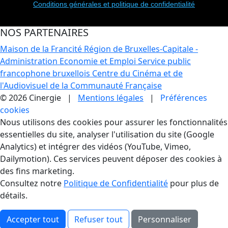
Conditions générales et politique de confidentialité
NOS PARTENAIRES
Maison de la Francité
Région de Bruxelles-Capitale -
Administration Economie et Emploi
Service public
francophone bruxellois
Centre du Cinéma et de
l'Audiovisuel de la Communauté Française
© 2026 Cinergie |
Mentions légales
|
Préférences
cookies
Gestion des Cookies
Nous utilisons des cookies pour assurer les fonctionnalités
essentielles du site, analyser l'utilisation du site (Google
Analytics) et intégrer des vidéos (YouTube, Vimeo,
Dailymotion). Ces services peuvent déposer des cookies à
des fins marketing.
Consultez notre
Politique de Confidentialité
pour plus de
détails.
Accepter tout
Refuser tout
Personnaliser