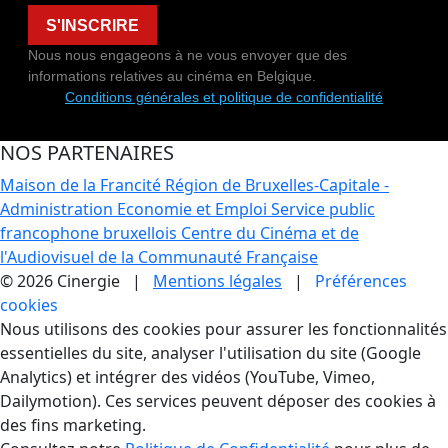
S'INSCRIRE
Nous nous engageons à ne vous envoyer que des
informations relatives au cinéma en Belgique.
Conditions générales et politique de confidentialité
NOS PARTENAIRES
Maison de la Francité
Région de Bruxelles-Capitale -
Administration Economie et Emploi
Service public
francophone bruxellois
Centre du Cinéma et de
l'Audiovisuel de la Communauté Française
© 2026 Cinergie |
Mentions légales
|
Préférences
cookies
Gestion des Cookies
Nous utilisons des cookies pour assurer les fonctionnalités
essentielles du site, analyser l'utilisation du site (Google
Analytics) et intégrer des vidéos (YouTube, Vimeo,
Dailymotion). Ces services peuvent déposer des cookies à
des fins marketing.