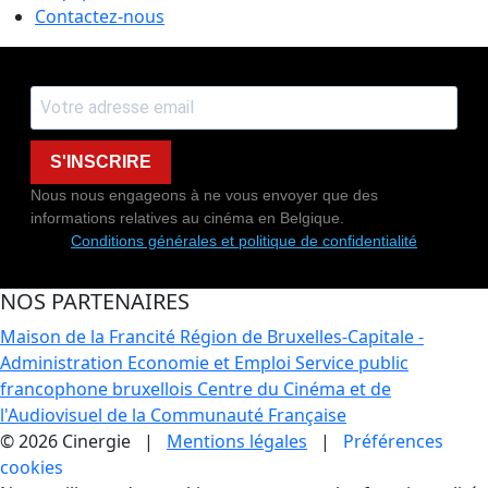
Contactez-nous
S'INSCRIRE
Nous nous engageons à ne vous envoyer que des
informations relatives au cinéma en Belgique.
Conditions générales et politique de confidentialité
NOS PARTENAIRES
Maison de la Francité
Région de Bruxelles-Capitale -
Administration Economie et Emploi
Service public
francophone bruxellois
Centre du Cinéma et de
l'Audiovisuel de la Communauté Française
© 2026 Cinergie |
Mentions légales
|
Préférences
cookies